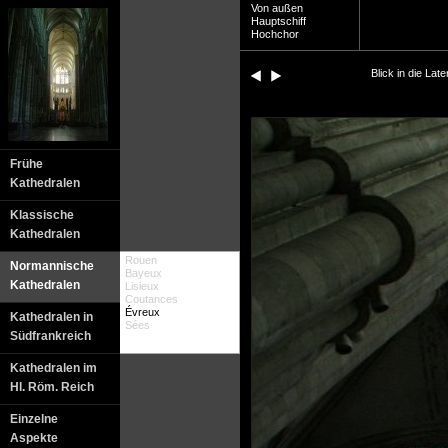
Von außen
Hauptschiff
Hochchor
Blick in die La
Frühe
Kathedralen
Klassische
Kathedralen
Rouen
Normannische
Bayeux
Kathedralen
Lisieux
Coutances
Évreux
Kathedralen in
Sées
Südfrankreich
Kathedralen im
Hl. Röm. Reich
Einzelne
Aspekte