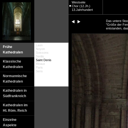
Westseite
Chor (12.Jh.)
13.Jahrhundert
Das untere Stoc
"Größe der Fens
entstanden, das
Laon
Frühe
Noyon
Kathedralen
Soissons
Senlis
Saint Denis
Klassische
Meaux
Kathedralen
Paris
Sens
Normannische
Kathedralen
Kathedralen in
Südfrankreich
Kathedralen im
Hl. Röm. Reich
Einzelne
Aspekte