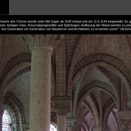
kwerk des Chores wurde unter Abt Suger ab 1140 erbaut und am 11.6.1144 eingeweiht. Es gil
ter, farbiges Glas, Kreuzrippengewölbe und Spitzbogen, Auflösung der Wand werden zu eine
 nun Generation um Generation von Bauherren und Architekten zu erreichen sucht." (W.Sch