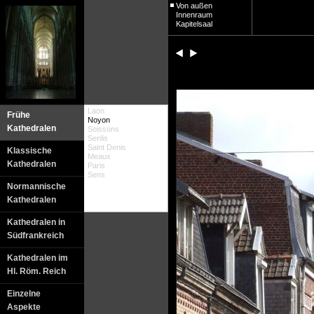
Von außen
Innenraum
Kapitelsaal
Laon
Frühe
Noyon
Kathedralen
Soissons
Senlis
Saint Denis
Klassische
Meaux
Kathedralen
Paris
Sens
Normannische
Kathedralen
Kathedralen in
Südfrankreich
Kathedralen im
Hl. Röm. Reich
Einzelne
Aspekte